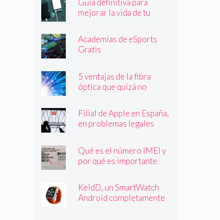
Guía definitiva para
mejorar la vida de tu
batería
Academias de eSports
Gratis
5 ventajas de la fibra
óptica que quizá no
conocías
Filial de Apple en España,
en problemas legales
Qué es el número IMEI y
por qué es importante
que lo conozcas
KeldD, un SmartWatch
Android completamente
independiente