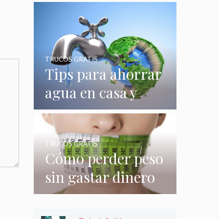
quizás no
conocías
TRUCOS GRATIS
Tips para ahorrar
agua en casa y
gastar menos en
su consumo
TRUCOS GRATIS
Cómo perder peso
sin gastar dinero
e incluso sin
hacer nada