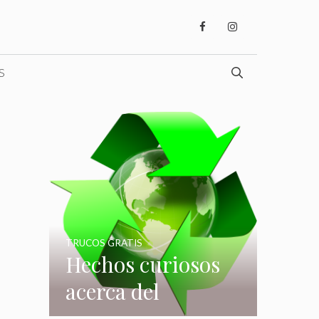
S
TRUCOS GRATIS
Hechos curiosos
acerca del
reciclaje que