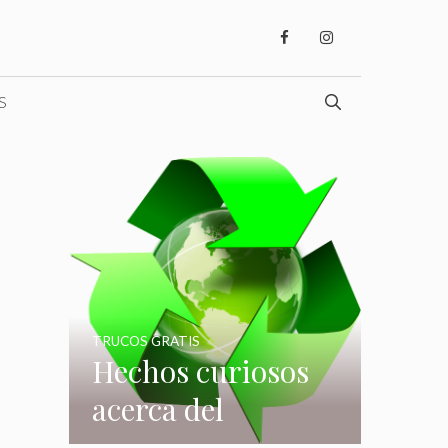
S
TRUCOS GRATIS
Hechos curiosos
acerca del
reciclaje que