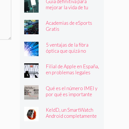
Guía definitiva para
mejorar la vida de tu
batería
Academias de eSports
Gratis
5 ventajas de la fibra
óptica que quizá no
conocías
Filial de Apple en España,
en problemas legales
Qué es el número IMEI y
por qué es importante
que lo conozcas
KeldD, un SmartWatch
Android completamente
independiente