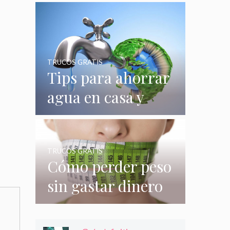
quizás no
conocías
TRUCOS GRATIS
Tips para ahorrar
agua en casa y
gastar menos en
su consumo
TRUCOS GRATIS
Cómo perder peso
sin gastar dinero
e incluso sin
hacer nada