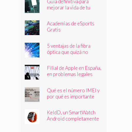
Guía definitiva para
mejorar la vida de tu
batería
Academias de eSports
Gratis
5 ventajas de la fibra
óptica que quizá no
conocías
Filial de Apple en España,
en problemas legales
Qué es el número IMEI y
por qué es importante
que lo conozcas
KeldD, un SmartWatch
Android completamente
independiente