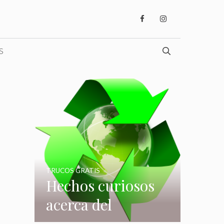
S
TRUCOS GRATIS
Hechos curiosos
acerca del
reciclaje que