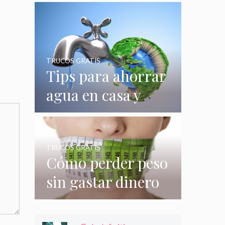
quizás no
conocías
TRUCOS GRATIS
Tips para ahorrar
agua en casa y
gastar menos en
su consumo
TRUCOS GRATIS
Cómo perder peso
sin gastar dinero
e incluso sin
hacer nada