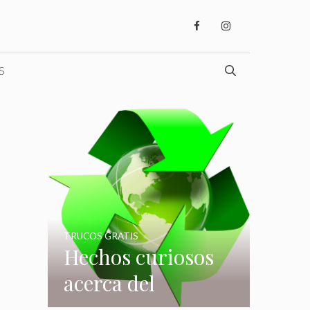
S
TRUCOS GRATIS
Hechos curiosos
acerca del
reciclaje que