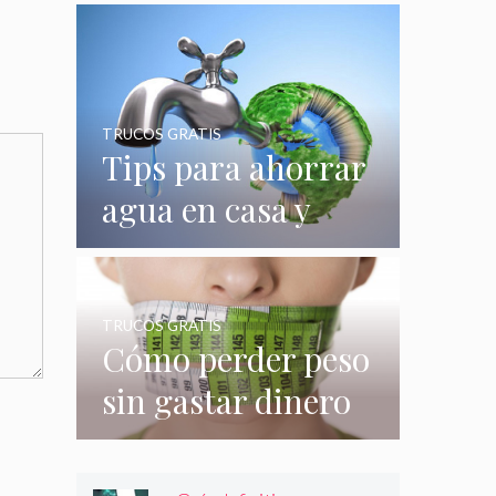
quizás no
conocías
TRUCOS GRATIS
Tips para ahorrar
agua en casa y
gastar menos en
su consumo
TRUCOS GRATIS
Cómo perder peso
sin gastar dinero
e incluso sin
hacer nada