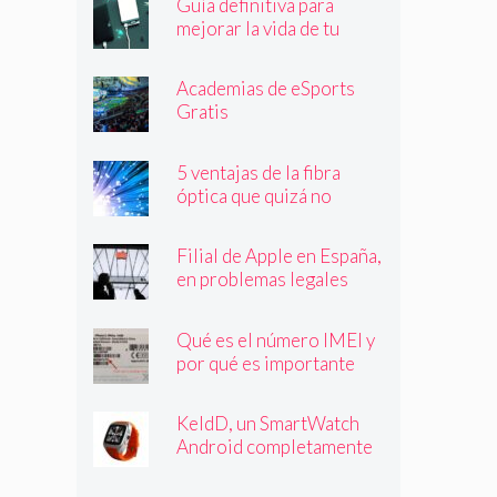
Guía definitiva para
mejorar la vida de tu
batería
Academias de eSports
Gratis
5 ventajas de la fibra
óptica que quizá no
conocías
Filial de Apple en España,
en problemas legales
Qué es el número IMEI y
por qué es importante
que lo conozcas
KeldD, un SmartWatch
Android completamente
independiente