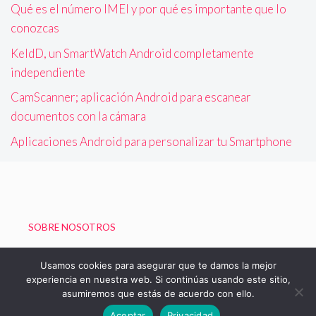
Qué es el número IMEI y por qué es importante que lo
conozcas
KeldD, un SmartWatch Android completamente
independiente
CamScanner; aplicación Android para escanear
documentos con la cámara
Aplicaciones Android para personalizar tu Smartphone
SOBRE NOSOTROS
Política de Privacidad
Usamos cookies para asegurar que te damos la mejor
experiencia en nuestra web. Si continúas usando este sitio,
asumiremos que estás de acuerdo con ello.
© 2026 Blog de Boizu - Vivir Gratis
Aceptar
Privacidad