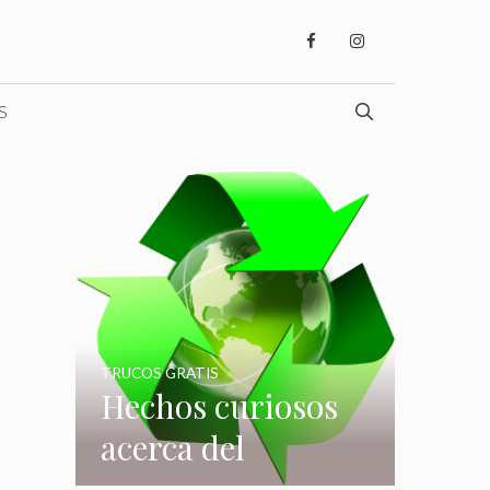
S
TRUCOS GRATIS
Hechos curiosos
acerca del
reciclaje que