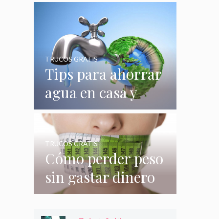
quizás no
conocías
TRUCOS GRATIS
Tips para ahorrar
agua en casa y
gastar menos en
su consumo
TRUCOS GRATIS
Cómo perder peso
sin gastar dinero
e incluso sin
hacer nada