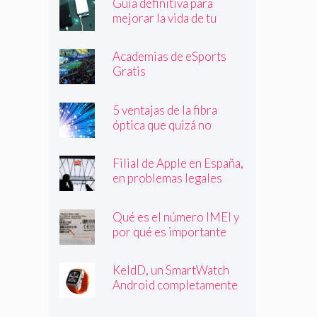
Guía definitiva para
mejorar la vida de tu
batería
Academias de eSports
Gratis
5 ventajas de la fibra
óptica que quizá no
conocías
Filial de Apple en España,
en problemas legales
Qué es el número IMEI y
por qué es importante
que lo conozcas
KeldD, un SmartWatch
Android completamente
independiente