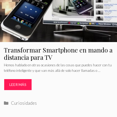
Transformar Smartphone en mando a
distancia para TV
Hemos hablado en otras ocasiones de las cosas que puedes hacer con tu
teléfono inteligente y que van más allá de solo hacer llamadas o …
LEER MÁS
Categorías
Curiosidades