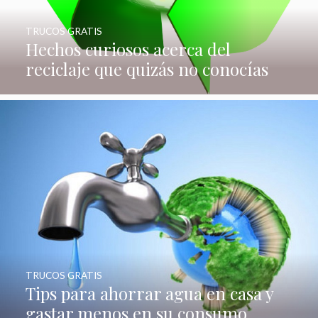
TRUCOS GRATIS
Hechos curiosos acerca del
reciclaje que quizás no conocías
TRUCOS GRATIS
Tips para ahorrar agua en casa y
gastar menos en su consumo