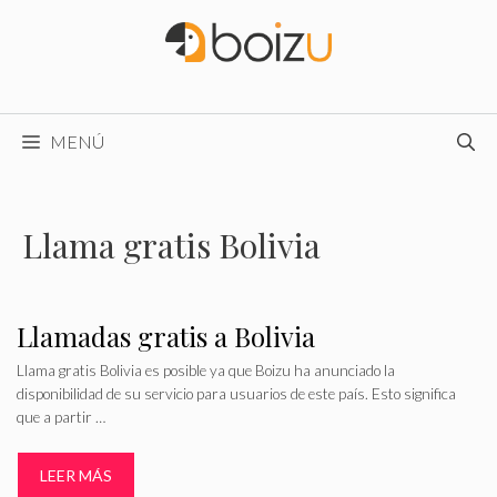
Saltar
al
contenido
MENÚ
Llama gratis Bolivia
Llamadas gratis a Bolivia
Llama gratis Bolivia es posible ya que Boizu ha anunciado la
disponibilidad de su servicio para usuarios de este país. Esto significa
que a partir …
LEER MÁS