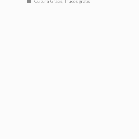
Categorías
Cultura Gratis
,
Trucos gratis