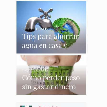
quizás no
conocías
TRUCOS GRATIS
Tips para ahorrar
agua en casa y
gastar menos en
su consumo
TRUCOS GRATIS
Cómo perder peso
sin gastar dinero
e incluso sin
hacer nada