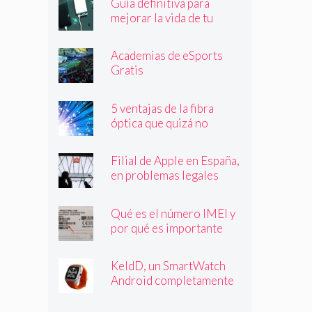
Guía definitiva para
mejorar la vida de tu
batería
Academias de eSports
Gratis
5 ventajas de la fibra
óptica que quizá no
conocías
Filial de Apple en España,
en problemas legales
Qué es el número IMEI y
por qué es importante
que lo conozcas
KeldD, un SmartWatch
Android completamente
independiente