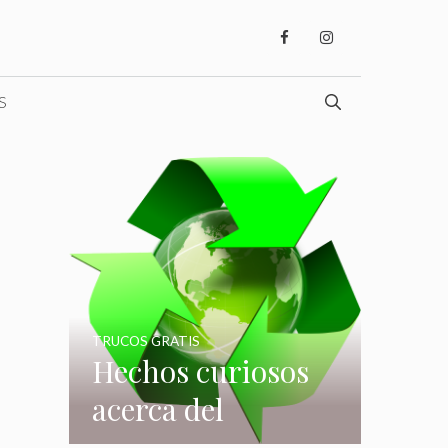
S
TRUCOS GRATIS
Hechos curiosos
acerca del
reciclaje que