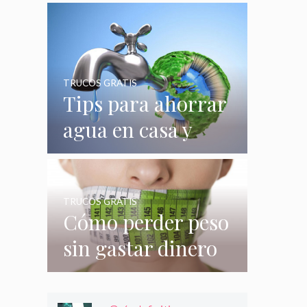
quizás no
conocías
TRUCOS GRATIS
Tips para ahorrar
agua en casa y
gastar menos en
su consumo
TRUCOS GRATIS
Cómo perder peso
sin gastar dinero
e incluso sin
hacer nada