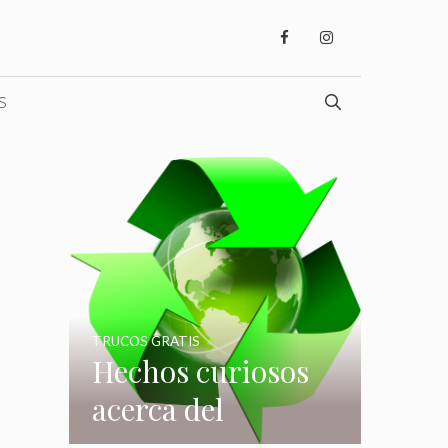
S
TRUCOS GRATIS
Hechos curiosos
acerca del
reciclaje que