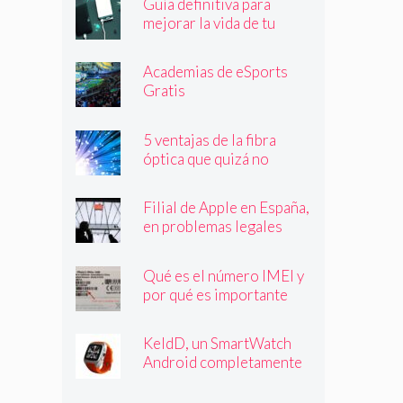
Guía definitiva para
mejorar la vida de tu
batería
Academias de eSports
Gratis
5 ventajas de la fibra
óptica que quizá no
conocías
Filial de Apple en España,
en problemas legales
Qué es el número IMEI y
por qué es importante
que lo conozcas
KeldD, un SmartWatch
Android completamente
independiente