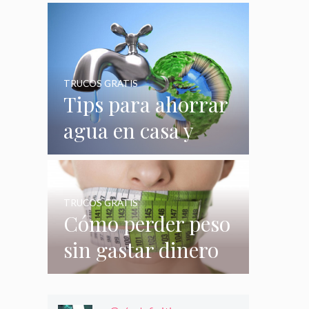
quizás no
conocías
TRUCOS GRATIS
Tips para ahorrar
agua en casa y
gastar menos en
su consumo
TRUCOS GRATIS
Cómo perder peso
sin gastar dinero
e incluso sin
hacer nada