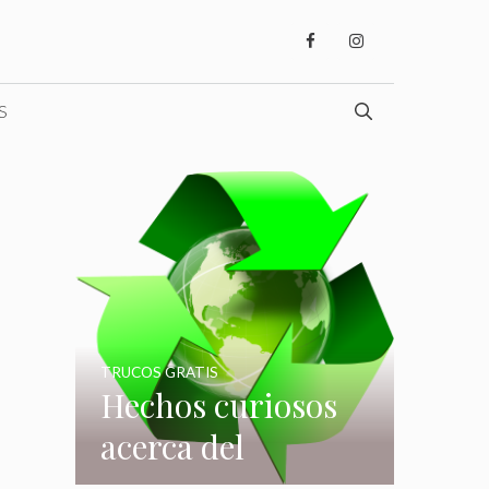
S
TRUCOS GRATIS
Hechos curiosos
acerca del
reciclaje que