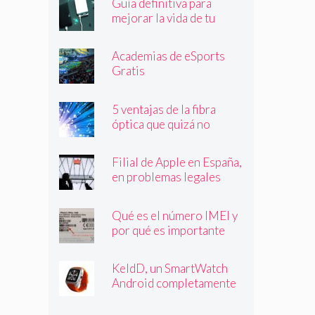
Guía definitiva para
mejorar la vida de tu
batería
Academias de eSports
Gratis
5 ventajas de la fibra
óptica que quizá no
conocías
Filial de Apple en España,
en problemas legales
Qué es el número IMEI y
por qué es importante
que lo conozcas
KeldD, un SmartWatch
Android completamente
independiente