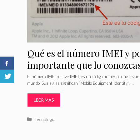
Qué es el número IMEI y po
importante que lo conozca
El número IMEI o clave IMEI, es un código numérico que llevan t
mundo. Sus siglas significan “Mobile Equipment Identity”, …
LEER MÁS
Categorías
Tecnología