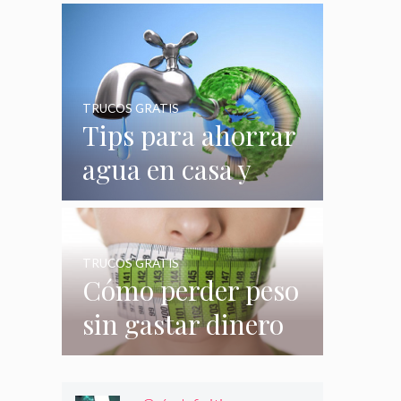
quizás no
conocías
TRUCOS GRATIS
Tips para ahorrar
agua en casa y
gastar menos en
su consumo
TRUCOS GRATIS
Cómo perder peso
sin gastar dinero
e incluso sin
hacer nada