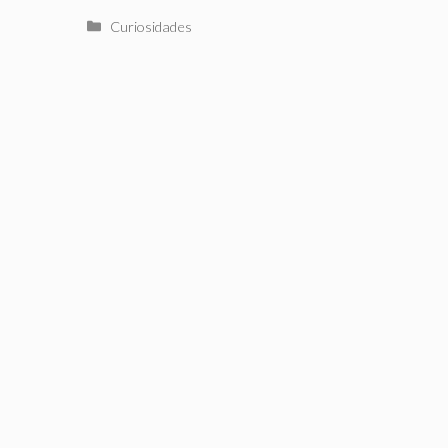
Categorías
Curiosidades