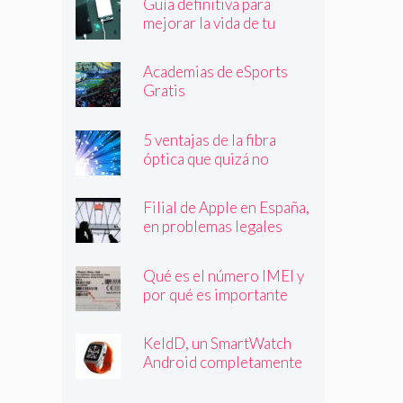
Guía definitiva para
mejorar la vida de tu
batería
Academias de eSports
Gratis
5 ventajas de la fibra
óptica que quizá no
conocías
Filial de Apple en España,
en problemas legales
Qué es el número IMEI y
por qué es importante
que lo conozcas
KeldD, un SmartWatch
Android completamente
independiente