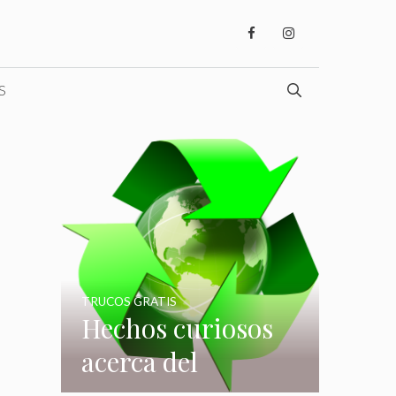
S
TRUCOS GRATIS
Hechos curiosos
acerca del
reciclaje que