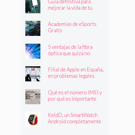
Guía definitiva para
mejorar la vida de tu
batería
Academias de eSports
Gratis
5 ventajas de la fibra
óptica que quizá no
conocías
Filial de Apple en España,
en problemas legales
Qué es el número IMEI y
por qué es importante
que lo conozcas
KeldD, un SmartWatch
Android completamente
independiente