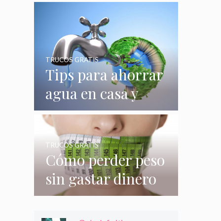
quizás no
conocías
TRUCOS GRATIS
Tips para ahorrar
agua en casa y
gastar menos en
su consumo
TRUCOS GRATIS
Cómo perder peso
sin gastar dinero
e incluso sin
hacer nada