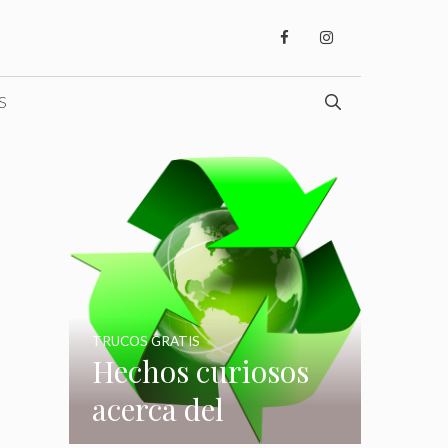
S
TRUCOS GRATIS
Hechos curiosos
acerca del
reciclaje que