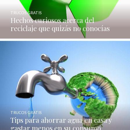
TRUCOS GRATIS
Hechos curiosos acerca del
reciclaje que quizás no conocías
TRUCOS GRATIS
Tips para ahorrar agua en casa y
gastar menos en su consumo