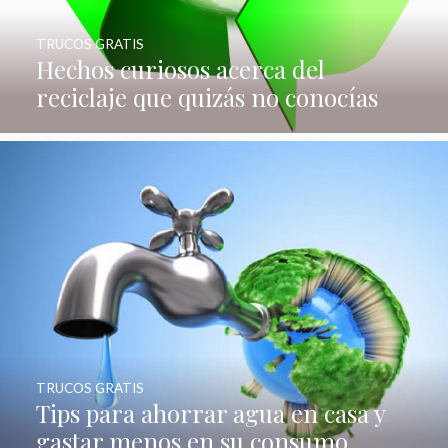
TRUCOS GRATIS
Hechos curiosos acerca del
reciclaje que quizás no conocías
TRUCOS GRATIS
Tips para ahorrar agua en casa y
gastar menos en su consumo