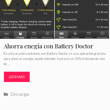
Ahorra enegía con Battery Doctor
En esta ocasión contamos con Battery Doctor, es una aplicación gratuita
para ahorrar energía, puede extender hasta en un 50% el tiempo de vida
de …
LEER MÁS
Categorías
Descargas